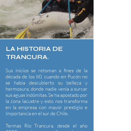
LA HISTORIA DE
TRANCURA.
Sus inicios se retoman a fines de la
década de los 80, cuando en Pucón no
se había descubierto su belleza y
hermosura, donde nadie venía a surcar
sus aguas indómitas. Se ha apostado por
la zona lacustre y esto nos transforma
en la empresa con mayor prestigio e
Importancia en el sur de Chile.
Termas Rio Trancura, desde el año