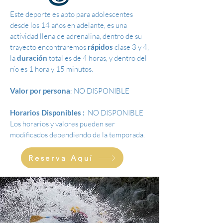
Este deporte es apto para adolescentes
desde los 14 años en adelante, es una
actividad llena de adrenalina, dentro de su
trayecto encontraremos
rápidos
clase 3 y 4,
la
duración
total es de 4 horas, y dentro del
río es 1 hora y 15 minutos.
Valor por persona
: NO DISPONIBLE
Horarios Disponibles :
NO DISPONIBLE
Los horarios y valores pueden ser
modificados dependiendo de la temporada.
Reserva Aquí