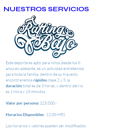
NUESTROS
SERVICIOS
Este deporte es apto para niños desde los 8
años en adelante, es un actividad entretenida
para toda la familia, dentro de su trayecto
encontraremos
rápidos
clase 2 y 3, la
duración
total es de 3 horas, y dentro del rio
es 1 hora y 15 minutos.
Valor por persona:
$25.000.-
Horarios Disponibles
: 12:00 HRS
Los horarios y valores pueden ser modificados